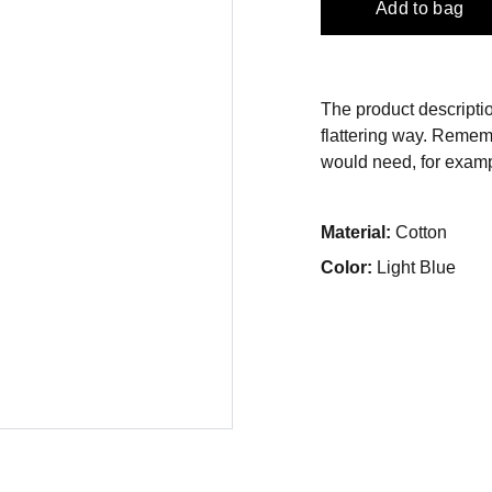
Add to bag
The product descriptio
flattering way. Rememb
would need, for exampl
Material:
Cotton
Color:
Light Blue